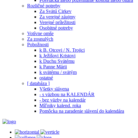
Posviacka alebo požehnanie kostola alebo oltára
Rozličné potreby
Za Svätú Cirkev
Za verejné záujmy
Verejné príležitosti
Osobitné potreby
Votívne omše
Za zosnulých
Pobožnosti
k B. Otcovi / N. Trojici
k Ježišovi Kristovi
k Duchu Svätému
k Panne Márii
k svätému / svätým
ostatné
[ databáza ]
Všetky slávena
- s väzbou na KALENDÁR
- bez väzby na kalendár
Míľniky kalend. roka
Pomôcka na zaradenie slávení do kalendára