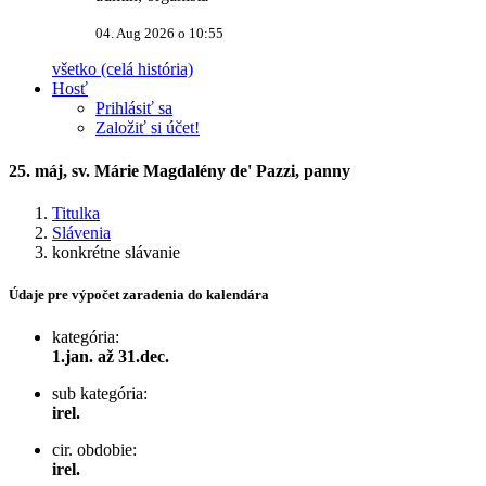
04. Aug 2026 o 10:55
všetko (celá história)
Hosť
Prihlásiť sa
Založiť si účet!
25. máj, sv. Márie Magdalény de' Pazzi, panny
Titulka
Slávenia
konkrétne slávanie
Údaje pre výpočet zaradenia do kalendára
kategória:
1.jan. až 31.dec.
sub kategória:
irel.
cir. obdobie:
irel.