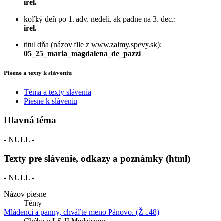
irel.
koľký deň po 1. adv. nedeli, ak padne na 3. dec.:
irel.
titul dňa (názov file z www.zalmy.spevy.sk):
05_25_maria_magdalena_de_pazzi
Piesne a texty k sláveniu
Téma a texty slávenia
Piesne k sláveniu
Hlavná téma
- NULL -
Texty pre slávenie, odkazy a poznámky (html)
- NULL -
Názov piesne
Témy
Mládenci a panny, chváľte meno Pánovo. (Ž 148)
Chýba v LS-II
Medzispev