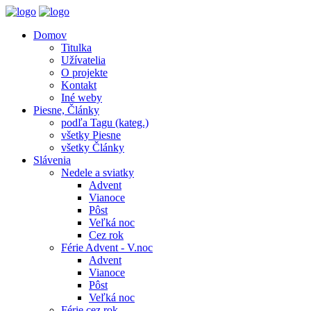
Domov
Titulka
Užívatelia
O projekte
Kontakt
Iné weby
Piesne, Články
podľa Tagu (kateg.)
všetky Piesne
všetky Články
Slávenia
Nedele a sviatky
Advent
Vianoce
Pôst
Veľká noc
Cez rok
Férie Advent - V.noc
Advent
Vianoce
Pôst
Veľká noc
Férie cez rok