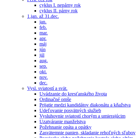
cyklus I. nepárny rok
cyklus II. párny rok
1.jan. až 31.dec.
jan.
feb.
mar.
apr.
máj
jún
júl
aug.
sep.
okt.
nov.
dec.
Vysl. sviatostí a svät.
Uvádzanie do kresťanského života
Ordinačné omše
Prijatie medzi kandidátov diakonátu a kňažstva
Udeľovanie posvätných služieb
Vysluhovnie sviatostí chorým a umierajúcim
Uzatváranie manželstva
Požehnanie opáta a opátky
Zasvätemnie panien, skladanie rehoľných sľubov